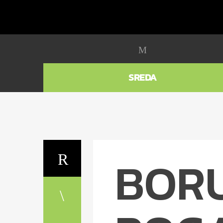
SREDA
BOR