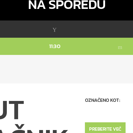
NA SPOREDU
11:30
UT
OZNAČENO KOT:
PREBERITE VEČ