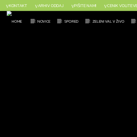
KONTAKT
ARHIV ODDAJ
PIŠITE NAM!
CENIK VOLITEV
NOVICE
SPORED
ZELENI VAL V ŽIVO
TRENUTNO SE PREDVAJA
NASLOV
IZVAJALEC