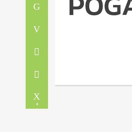
POG
4