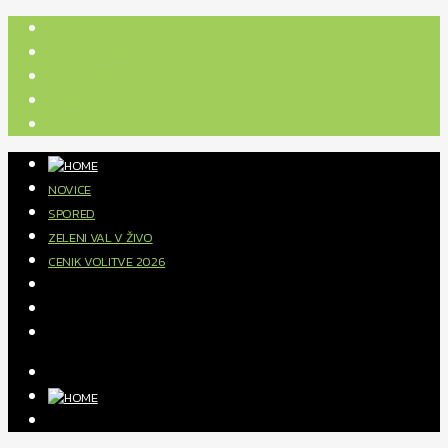
KONTAKT
ARHIV ODDAJ
PIŠITE NAM!
CENIK VOLITEVE 2026
NOVICE
SPORED
ZELENI VAL V ŽIVO
CENIK VOLITVE 2026