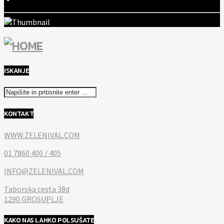
ISKANJE
KONTAKT
WWW.ZELENIVAL.COM
01 7860 400 / 405
INFO@ZELENIVAL.COM
Taborska cesta 38d
1290 GROSUPLJE
KAKO NAS LAHKO POLSUŠATE