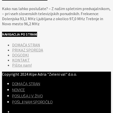
Kako nas lahko poslušate? – Z našim spletnim predvajalnikom,
– pri vseh slovenskih televizijskih ponudnikih. Frekvence:
Dolenjska 93,1 MHz Ljubljana z okolico 97,0 MHz Trebnje in
Novo mesto 96,2 MHz
NAVIGACIJA PO STRANI
DOMAČA STRAN
PRIKAZ SPOREDA
DOGODKI
KONTAKT
Pišite nam!
Copyright 2024 Alpe Adria "Zeleni val" d.o.o.
DOMAČA STRAN
NOVICE
POSLUŠAJ V ŽIVO
POŠLJI NAM SPOROČILO