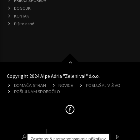
PRIKAZ SPOREDA
DOGODKI
KONTAKT
Pišite nam!
Copyright 2024 Alpe Adria "Zeleni val" d.o.o.
DOMAČA STRAN
NOVICE
POSLUŠAJ V ŽIVO
POŠLJI NAM SPOROČILO
Zasebnost & nastavitve hranjenja piškotkov