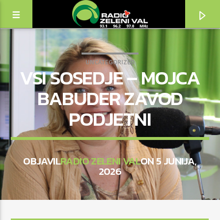
UNCATEGORIZED
VSI SOSEDJE – MOJCA
BABUDER ZAVOD
PODJETNI
OBJAVIL
RADIO ZELENI VAL
ON 5 JUNIJA,
2026
TRENUTNO SE PREDVAJA
NASLOV
IZVAJALEC