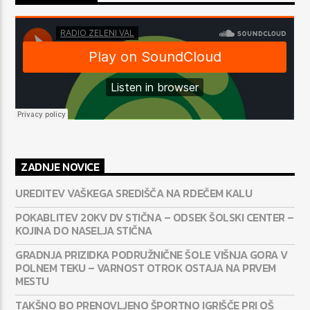
ZADNJE NOVICE
UREDITEV VAŠKEGA SREDIŠČA NA RDEČEM KALU
POKABLITEV 20KV DV STIČNA – ODSEK ŠOLSKI CENTER –
KOJINA DO NASELJA STIČNA
GRADNJA PRIZIDKA PODRUŽNIČNE ŠOLE VIŠNJA GORA V
POLNEM TEKU – VARNOST OTROK OSTAJA NA PRVEM
MESTU
TAKŠNO BO PRENOVLJENO ŠPORTNO IGRIŠČE PRI OŠ