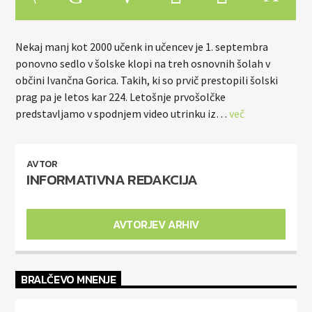
Nekaj manj kot 2000 učenk in učencev je 1. septembra
ponovno sedlo v šolske klopi na treh osnovnih šolah v
občini Ivančna Gorica. Takih, ki so prvič prestopili šolski
prag pa je letos kar 224. Letošnje prvošolčke
ZELENI VAL
predstavljamo v spodnjem video utrinku iz…
več
AVTOR
INFORMATIVNA REDAKCIJA
AVTORJEV ARHIV
BRALČEVO MNENJE