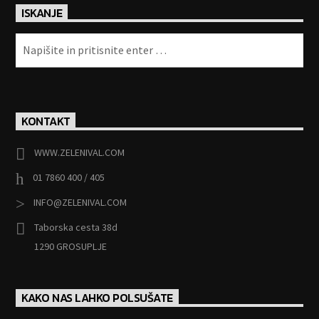
ISKANJE
KONTAKT
WWW.ZELENIVAL.COM
01 7860 400 / 405
INFO@ZELENIVAL.COM
Taborska cesta 38d
1290 GROSUPLJE
KAKO NAS LAHKO POLSUŠATE