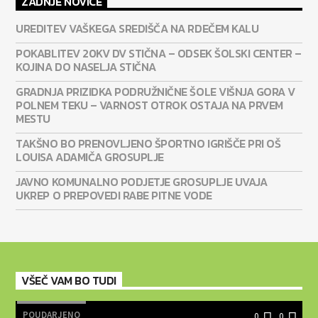
ZADNJE NOVICE
UREDITEV VAŠKEGA SREDIŠČA NA RDEČEM KALU
POKABLITEV 20KV DV STIČNA – ODSEK ŠOLSKI CENTER –
KOJINA DO NASELJA STIČNA
GRADNJA PRIZIDKA PODRUŽNIČNE ŠOLE VIŠNJA GORA V
POLNEM TEKU – VARNOST OTROK OSTAJA NA PRVEM
MESTU
TAKŠNO BO PRENOVLJENO ŠPORTNO IGRIŠČE PRI OŠ
LOUISA ADAMIČA GROSUPLJE
JAVNO KOMUNALNO PODJETJE GROSUPLJE UVAJA
UKREP O PREPOVEDI RABE PITNE VODE
VŠEČ VAM BO TUDI
POUDARJENO
0
0